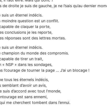
s, il faut élire. Mais qui donc ?
s de droite je suis de gauche, je ne l’sais qu’au dernier mom
 suis un éternel indécis.
 moindre question est un conflit.
capable de claquer la porte,
s conclusions je les reporte,
s réponses sont des lettres mortes.
 suis un éternel indécis.
e champion du monde des compromis.
capable de tirer un trait,
n « NSP » dans les sondages,
s l’courage de tourner la page … J’ai un blocage !
 tous les éternels indécis,
s semblant d’avoir un avis,
e suis d’accord avec tout l’monde,
ntourage est sans ennemi,
qui me cherchent tombent dans l’ennui.