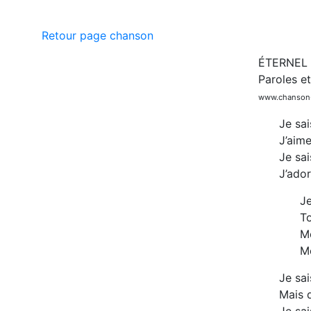
Retour page chanson
ÉTERNEL 
Paroles e
www.chanson-
Je sai
J’aime
Je sai
J’ado
Je
To
Mê
Me
Je sai
Mais d