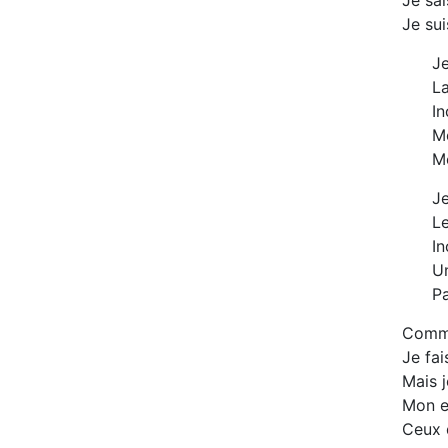
Je sai
Je sui
Je
La
In
Me
Me
Je
L
In
U
Pa
Comme
Je fai
Mais j
Mon e
Ceux 