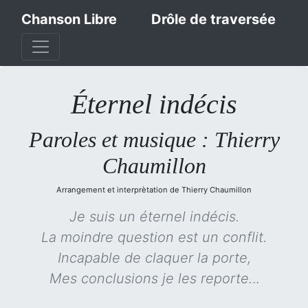
Chanson Libre
Drôle de traversée
Éternel indécis
Paroles et musique : Thierry
Chaumillon
Arrangement et interprètation de Thierry Chaumillon
Je suis un éternel indécis.
La moindre question est un conflit.
Incapable de claquer la porte,
Mes conclusions je les reporte.
..