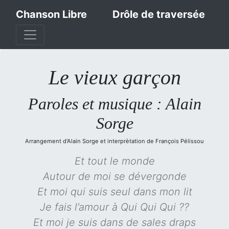
Chanson Libre
Drôle de traversée
Le vieux garçon
Paroles et musique : Alain
Sorge
Arrangement d'Alain Sorge et interprètation de François Pélissou
Et tout le monde
Autour de moi se dévergonde
Et moi qui suis seul dans mon lit
Je fais l’amour à Qui Qui Qui ??
Et moi je suis dans de sales draps