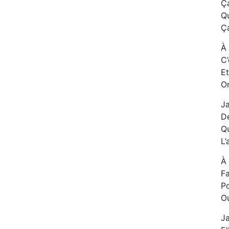
Ça
Qu
Ça
À 
C’
Et
On
Ja
De
Qu
L’
À 
Fa
Po
Ou
Ja