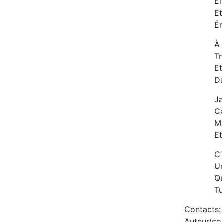
El
Et
É
À 
T
Et
D
Ja
C
Ma
Et
C’
Un
Qu
Tu
Contacts:
Auteur/co