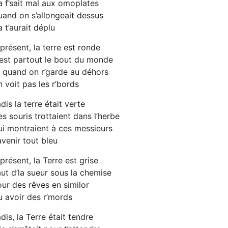
 f’sait mal aux omoplates
and on s’allongeait dessus
 t’aurait déplu
présent, la terre est ronde
est partout le bout du monde
 quand on r’garde au déhors
 voit pas les r’bords
dis la terre était verte
s souris trottaient dans l’herbe
i montraient à ces messieurs
avenir tout bleu
présent, la Terre est grise
ut d’la sueur sous la chemise
ur des rêves en similor
 avoir des r’mords
dis, la Terre était tendre