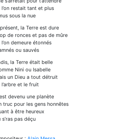
le s’arrêtait pour t’attendre
 l’on restait tant et plus
mus sous la nue
présent, la Terre est dure
rop de ronces et pas de mûre
 l’on demeure étonnés
amnés ou sauvés
dis, la Terre était belle
omme Nini ou Isabelle
is un Dieu a tout détruit
 l’arbre et le fruit
est devenu une planète
 truc pour les gens honnêtes
ant à être heureux
 s’ras pas déçu
mpositeur :
Alain Messa