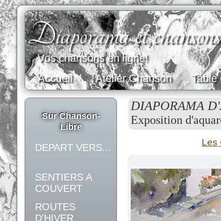
Diaporama et chansons
Vos chansons en ligne!
Accueil
Atelier Chanson
Table
DIAPORAMA D
Sur Chanson-
Exposition d'aquar
Libre
Les 
DEPART VERS...
SENTIERS A
COUVERT
ROUTES
D'HIVER