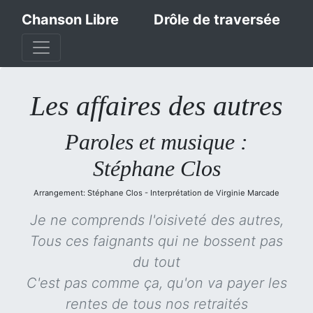
Chanson Libre
Drôle de traversée
Les affaires des autres
Paroles et musique :
Stéphane Clos
Arrangement: Stéphane Clos - Interprétation de Virginie Marcade
Je ne comprends l'oisiveté des autres,
Tous ces faignants qui ne bossent pas
du tout
C'est pas comme ça, qu'on va payer les
rentes de tous nos retraités