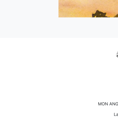
MON AN
La