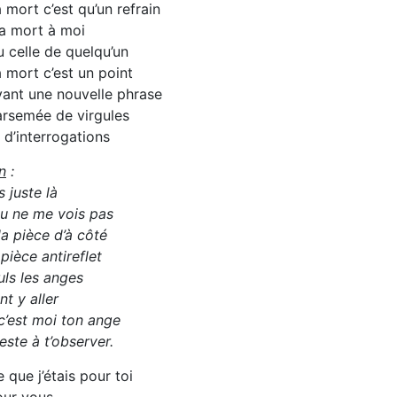
 mort c’est qu’un refrain
a mort à moi
 celle de quelqu’un
 mort c’est un point
ant une nouvelle phrase
arsemée de virgules
 d’interrogations
n
:
s juste là
tu ne me vois pas
a pièce d’à côté
pièce antireflet
uls les anges
t y aller
 c’est moi ton ange
reste à t’observer.
 que j’étais pour toi