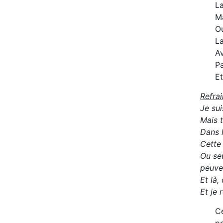
La
M
Ou
La
Av
P
Et
Refrai
Je sui
Mais 
Dans l
Cette 
Ou se
peuven
Et là,
Et je 
Ce