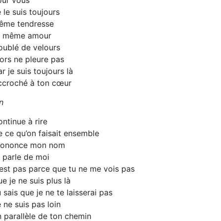
our vous
 le suis toujours
ême tendresse
t même amour
oublé de velours
ors ne pleure pas
r je suis toujours là
ccroché à ton cœur
n
ntinue à rire
 ce qu’on faisait ensemble
rononce mon nom
 parle de moi
est pas parce que tu ne me vois pas
e je ne suis plus là
 sais que je ne te laisserai pas
 ne suis pas loin
 parallèle de ton chemin