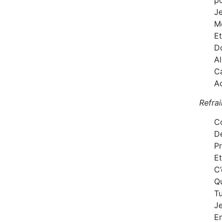
p
Je
M
E
D
Al
Ca
A
Refrai
Co
De
P
Et
C’
Qu
Tu
Je
En