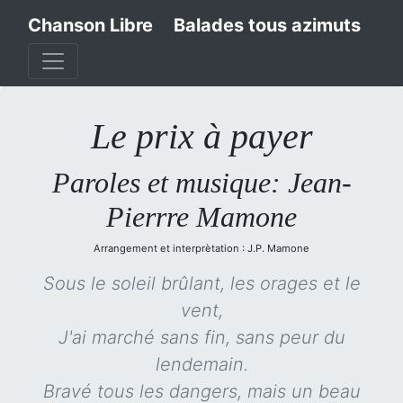
Chanson Libre
Balades tous azimuts
Le prix à payer
Paroles et musique: Jean-
Pierrre Mamone
Arrangement et interprètation : J.P. Mamone
Sous le soleil brûlant, les orages et le
vent,
J'ai marché sans fin, sans peur du
lendemain.
Bravé tous les dangers, mais un beau