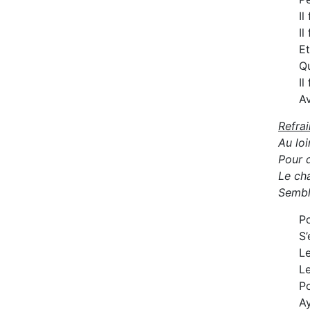
Il
Il
Et
Qu
Il
Av
Refrai
Au loi
Pour 
Le ch
Sembl
Po
S’
Le
Le
Po
A