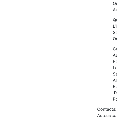
Qu
Au
Qu
L’
Se
On
C
Au
Po
L
S
Al
Et
J’
Po
Contacts:
Auteur/co