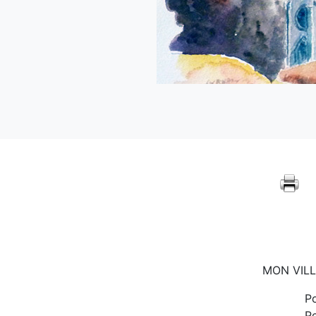
MON VIL
Po
P