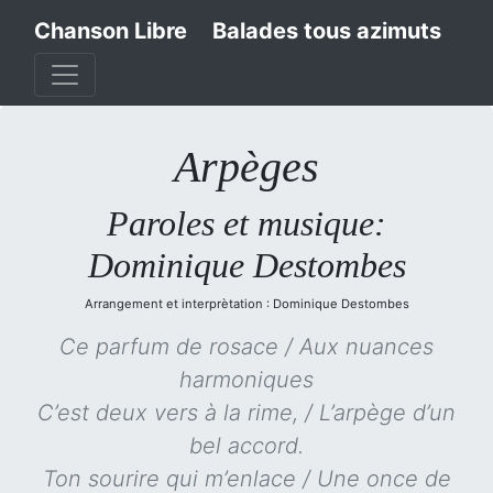
Chanson Libre
Balades tous azimuts
Arpèges
Paroles et musique:
Dominique Destombes
Arrangement et interprètation : Dominique Destombes
Ce parfum de rosace / Aux nuances
harmoniques
C’est deux vers à la rime, / L’arpège d’un
bel accord.
Ton sourire qui m’enlace / Une once de