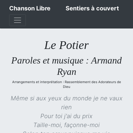
Chanson Libre
Sentiers à couvert
Le Potier
Paroles et musique : Armand
Ryan
Arrangements et interprétation : Rassemblement des Adorateurs de
Dieu
Même si aux yeux du monde je ne vaux
rien
Pour toi j'ai du prix
Taille-moi, façonne-moi