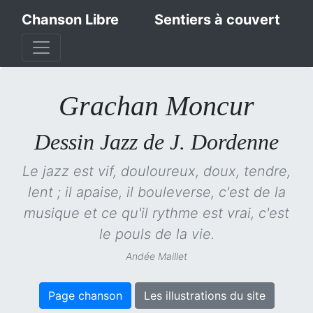
Chanson Libre
Sentiers à couvert
Grachan Moncur
Dessin Jazz de J. Dordenne
Le jazz est vif, douloureux, doux, tendre,
lent ; il apaise, il bouleverse, c'est de la
musique et ce qu'il rythme est vrai, c'est
le pouls de la vie.
Andée Maillet
Page chanson
Les illustrations du site