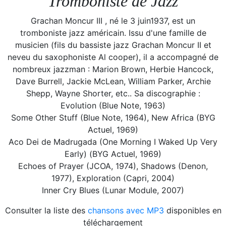
Tromboniste de Jazz
Grachan Moncur III , né le 3 juin1937, est un
tromboniste jazz américain. Issu d'une famille de
musicien (fils du bassiste jazz Grachan Moncur II et
neveu du saxophoniste Al cooper), il a accompagné de
nombreux jazzman : Marion Brown, Herbie Hancock,
Dave Burrell, Jackie McLean, William Parker, Archie
Shepp, Wayne Shorter, etc.. Sa discographie :
Evolution (Blue Note, 1963)
Some Other Stuff (Blue Note, 1964), New Africa (BYG
Actuel, 1969)
Aco Dei de Madrugada (One Morning I Waked Up Very
Early) (BYG Actuel, 1969)
Echoes of Prayer (JCOA, 1974), Shadows (Denon,
1977), Exploration (Capri, 2004)
Inner Cry Blues (Lunar Module, 2007)
Consulter la liste des
chansons avec MP3
disponibles en
téléchargement