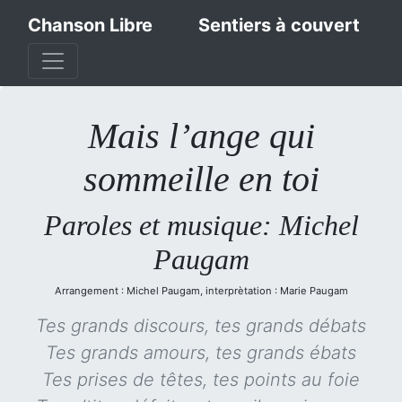
Chanson Libre
Sentiers à couvert
Mais l’ange qui
sommeille en toi
Paroles et musique: Michel
Paugam
Arrangement : Michel Paugam, interprètation : Marie Paugam
Tes grands discours, tes grands débats
Tes grands amours, tes grands ébats
Tes prises de têtes, tes points au foie