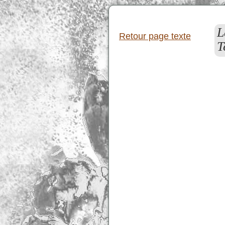
L
Retour page texte
T